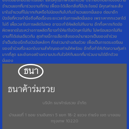
ยังได้ของที่มีปริมาณเยอะ และมีคุณภาพได้อีกด้วย ประกอบกับอีกปัจจัยว่ามี
จำนวนแขกที่มาร่วมงานกี่ท่าน เพื่อจะได้เลือกสิ่งที่มีประโยชน์ มีคุณค่าและสั่ง
มาในจำนวนที่ไม่มากเกินหรือไม่น้อยเกินไปกับจำนวนแขกนั่นเอง ต่อมาอีก
ปัจจัยที่ควรคำนึงถึงคือเรื่องระยะเวลาในการผลิตนั่นเอง เพราะหากกะเวลาได้
ไม่ดี เผื่อเวลาในการผลิตไม่พอ อาจจะทำให้ผลิตไม่ทันงาน อีกทั้งหากเกิดข้อ
ผิดพลาดในระหว่างการผลิตก็อาจทำให้แก้ไขปัญหาไม่ทัน ไม่พร้อมแจกไม่ทัน
งานก็ได้เช่นเดียวกัน สุดท้ายนี้การเลือกสิ่งของนำมาแจกเป็นของชำร่วย
จำเป็นต้องนึกถึงปัจจัยหลักๆ ที่กล่าวมาข้างต้นด้วย เพื่อเป็นการตระเตรียม
ของชำร่วยที่จะแจกในงานสำคัญของท่านให้พร้อม อีกทั้งทำให้เกิดความคุ้มค่า
มากที่สุด และยังคงสร้างความประทับใจให้กับแขกที่มาร่วมงานได้อีกด้วย
นั่นเอง
บริษัท ธนาค้าร่มรวย จำกัด
บ้านเลขที่ 1 ซอย รามอินทรา 5 แยก 18-2 แขวง ท่าแร้ง เขต บางเขน
กรุงเทพ 10220