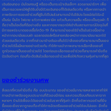
เงินช้อนทอง บันไดเศรษฐี หรือจะเป็นกระเป๋าเงินเล็กๆ ลวดลายน่ารักๆ เพื่อ
เป็นการอวยพรให้ผู้ได้รับมั่งมีด้วยเงินทองก็ได้เช่นเดียวกัน หรือหากทางเจ้า
ภาพต้องการของชำร่วยที่ผู้รับได้ไปแล้วสามารถนำไปใช้ประโยชน์ต่อได้จะมี
เป็นร่ม ปิ่นโต ไฟฉาย แก้วกาแฟเซรามิค แก้วเก็บความเย็น หรือจะเป็นถุงผ้า ก็
ถือว่าเป็นไอเดียที่ดีอย่างยิ่ง และหากอยากแจกให้เข้ากับสถานการณ์ปัจจุบันที่
มีการแพร่ระบาดของเชื้อโควิด-19 ก็สามารถนำของใช้จำเป็นในช่วงนี้อย่าง
หน้ากากอนามัยแบบผ้า แอลกอฮอล์หรือสายคล้องหน้ากากอนามัยมาแจกได้
ด้วยเช่นเดียวกัน จากที่กล่าวมาข้างต้นจะเห็นได้ว่าสิ่งของที่สามารถมาเป็นของ
ชำร่วยได้นั้นมีหลายอย่างด้วยกัน ทำให้ทางเจ้าภาพสามารถเลือกสิ่งของที่
ถูกใจตนมาเป็นของชำร่วยได้ โดยก่อนจะเลือกของชำร่วยก็สามารถคำนึงถึง
ปัจจัยต่างๆ ก่อนที่จะตัดสินใจเลือกของชำร่วยเพื่อให้เกิดความคุ้มค่ามากที่สุด
ของชำร่วยงานศพ
สิ่งแรกที่ควรคำนึงถึง คือ งบประมาณ ของชำร่วยมีมากมายหลายราคาทำให้
ทางเจ้าภาพต้องดูงบประมาณที่ตัวเองมีก่อน และควรเปรียบเทียบราคาจาก
หลายๆ ร้านได้เพื่อจะได้ของชำร่วยในราคาที่คุ้มค่า อีกทั้งถ้าหากเจอร้านที่ยิ่ง
ซื้อเยอะยิ่งราคาถูกลงก็จะทำให้การจัดเตรียมของชำร่วยใช้งบไม่เยอะ อีกทั้ง