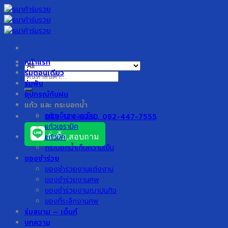
Skip
to
content
หน้าแรก
ร่มตอนเดียว
ค้นหา:
ร่มพับ
อุปกรณ์กันฝน
แก้ว และ กระบอกน้ำ
แก้วเก็บความเย็น
089-124-6230, 082-447-7555
แก้วเซรามิค
แก้วมัค
สั่งซื้อ,สอบถาม
กระบอกน้ำเก็บความเย็น
ของชำร่วย
ของชำร่วยงานแต่งงาน
ของชำร่วยงานศพ
ของชำร่วยงานฌาปนกิจ
ของที่ระลึกงานศพ
ร่มสนาม – เต็นท์
บทความ