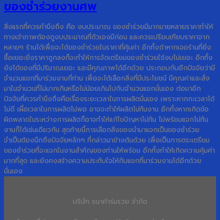
ของชำร่วยงานศพ
สิ่งแรกที่ควรคำนึงถึง คือ งบประมาณ ของชำร่วยมีมากมายหลายราคาทำให้
ทางเจ้าภาพต้องดูงบประมาณที่ตัวเองมีก่อน และควรเปรียบเทียบราคาจาก
หลายๆ ร้านได้เพื่อจะได้ของชำร่วยในราคาที่คุ้มค่า อีกทั้งถ้าหากเจอร้านที่ยิ่ง
ซื้อเยอะยิ่งราคาถูกลงก็จะทำให้การจัดเตรียมของชำร่วยใช้งบไม่เยอะ อีกทั้ง
ยังได้ของที่มีปริมาณเยอะ และมีคุณภาพได้อีกด้วย ประกอบกับอีกปัจจัยว่ามี
จำนวนแขกที่มาร่วมงานกี่ท่าน เพื่อจะได้เลือกสิ่งที่มีประโยชน์ มีคุณค่าและสั่ง
มาในจำนวนที่ไม่มากเกินหรือไม่น้อยเกินไปกับจำนวนแขกนั่นเอง ต่อมาอีก
ปัจจัยที่ควรคำนึงถึงคือเรื่องระยะเวลาในการผลิตนั่นเอง เพราะหากกะเวลาได้
ไม่ดี เผื่อเวลาในการผลิตไม่พอ อาจจะทำให้ผลิตไม่ทันงาน อีกทั้งหากเกิดข้อ
ผิดพลาดในระหว่างการผลิตก็อาจทำให้แก้ไขปัญหาไม่ทัน ไม่พร้อมแจกไม่ทัน
งานก็ได้เช่นเดียวกัน สุดท้ายนี้การเลือกสิ่งของนำมาแจกเป็นของชำร่วย
จำเป็นต้องนึกถึงปัจจัยหลักๆ ที่กล่าวมาข้างต้นด้วย เพื่อเป็นการตระเตรียม
ของชำร่วยที่จะแจกในงานสำคัญของท่านให้พร้อม อีกทั้งทำให้เกิดความคุ้มค่า
มากที่สุด และยังคงสร้างความประทับใจให้กับแขกที่มาร่วมงานได้อีกด้วย
นั่นเอง
บริษัท ธนาค้าร่มรวย จำกัด