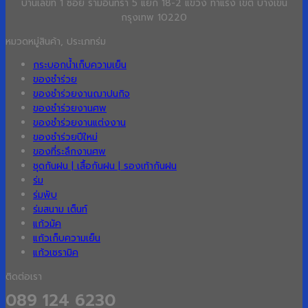
บ้านเลขที่ 1 ซอย รามอินทรา 5 แยก 18-2 แขวง ท่าแร้ง เขต บางเขน
กรุงเทพ 10220
หมวดหมู่สินค้า, ประเภทร่ม
กระบอกน้ำเก็บความเย็น
ของชำร่วย
ของชำร่วยงานฌาปนกิจ
ของชำร่วยงานศพ
ของชำร่วยงานแต่งงาน
ของชำร่วยปีใหม่
ของที่ระลึกงานศพ
ชุดกันฝน | เสื้อกันฝน | รองเท้ากันฝน
ร่ม
ร่มพับ
ร่มสนาม เต็นท์
แก้วมัค
แก้วเก็บความเย็น
แก้วเซรามิค
ติดต่อเรา
089 124 6230