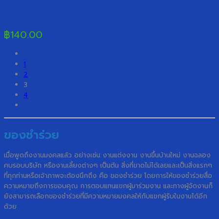
ร่มพับ GBU 5 ตอน รหัส 551
฿
140.00
1
2
3
4
ของชำร่วย
เมื่อพูดถึงงานมงคลแล้ว อย่างเช่น งานแต่งงาน งานขึ้นบ้านใหม่ งานฉลอง
คบรอบบริษัท หรืองานเลี้ยงต่างๆ เป็นต้น สิ่งที่ขาดไม่ได้เลยและเป็นสิ่งแรกๆ
ที่ทุกท่านหรือเจ้าภาพจะต้องนึกถึง คือ ของชำร่วย โดยการให้ของชำร่วยสื่อ
ความหมายถึงการขอบคุณ การตอบแทนแขกผู้มาร่วมงาน และทางผู้จัดงานก็
ยังสามารถเลือกของชำร่วยที่มีความหมายมงคลให้กับแขกผู้รับในงานได้อีก
ด้วย