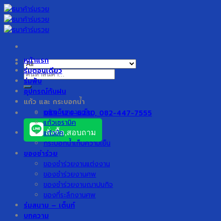
Skip
to
content
หน้าแรก
ร่มตอนเดียว
ค้นหา:
ร่มพับ
อุปกรณ์กันฝน
แก้ว และ กระบอกน้ำ
แก้วเก็บความเย็น
089-124-6230, 082-447-7555
แก้วเซรามิค
แก้วมัค
สั่งซื้อ,สอบถาม
กระบอกน้ำเก็บความเย็น
ของชำร่วย
ของชำร่วยงานแต่งงาน
ของชำร่วยงานศพ
ของชำร่วยงานฌาปนกิจ
ของที่ระลึกงานศพ
ร่มสนาม – เต็นท์
บทความ