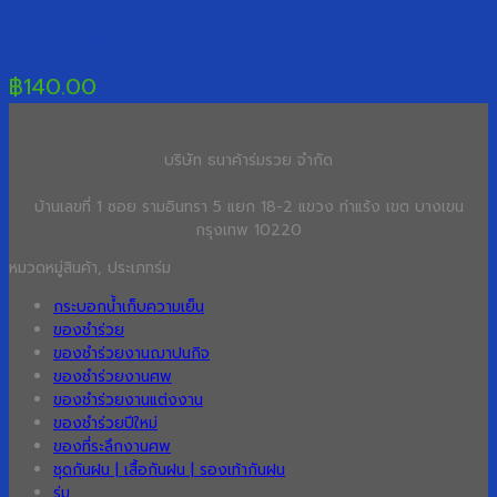
ร่มพับ GBU 3 ตอน รหัส 771
฿
140.00
บริษัท ธนาค้าร่มรวย จำกัด
บ้านเลขที่ 1 ซอย รามอินทรา 5 แยก 18-2 แขวง ท่าแร้ง เขต บางเขน
กรุงเทพ 10220
หมวดหมู่สินค้า, ประเภทร่ม
กระบอกน้ำเก็บความเย็น
ของชำร่วย
ของชำร่วยงานฌาปนกิจ
ของชำร่วยงานศพ
ของชำร่วยงานแต่งงาน
ของชำร่วยปีใหม่
ของที่ระลึกงานศพ
ชุดกันฝน | เสื้อกันฝน | รองเท้ากันฝน
ร่ม