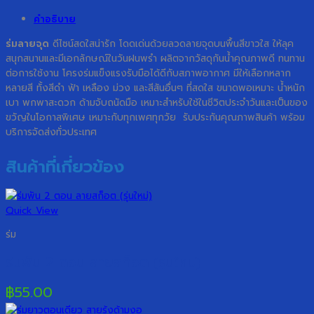
คำอธิบาย
ร่มลายจุด
ดีไซน์สดใสน่ารัก โดดเด่นด้วยลวดลายจุดบนพื้นสีขาวใส ให้ลุค
สนุกสนานและมีเอกลักษณ์ในวันฝนพรำ ผลิตจากวัสดุกันน้ำคุณภาพดี ทนทาน
ต่อการใช้งาน โครงร่มแข็งแรงรับมือได้ดีกับสภาพอากาศ มีให้เลือกหลาก
หลายสี ทั้งสีดำ ฟ้า เหลือง ม่วง และสีสันอื่นๆ ที่สดใส ขนาดพอเหมาะ น้ำหนัก
เบา พกพาสะดวก ด้ามจับถนัดมือ เหมาะสำหรับใช้ในชีวิตประจำวันและเป็นของ
ขวัญในโอกาสพิเศษ เหมาะกับทุกเพศทุกวัย รับประกันคุณภาพสินค้า พร้อม
บริการจัดส่งทั่วประเทศ
สินค้าที่เกี่ยวข้อง
Quick View
ร่ม
ร่มพัน 2 ตอน ลายสก็อต (รุ่นใหม่)
฿
55.00