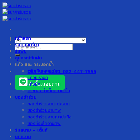
Skip
to
content
หน้าแรก
ร่มตอนเดียว
ค้นหา:
ร่มพับ
อุปกรณ์กันฝน
แก้ว และ กระบอกน้ำ
แก้วเก็บความเย็น
089-124-6230, 082-447-7555
แก้วเซรามิค
แก้วมัค
สั่งซื้อ,สอบถาม
กระบอกน้ำเก็บความเย็น
ของชำร่วย
ของชำร่วยงานแต่งงาน
ของชำร่วยงานศพ
ของชำร่วยงานฌาปนกิจ
ของที่ระลึกงานศพ
ร่มสนาม – เต็นท์
บทความ