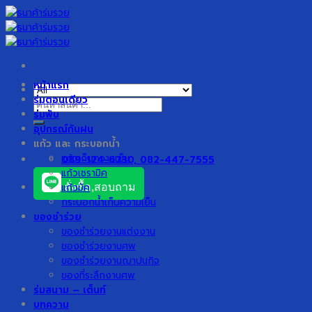
Skip
to
content
หน้าแรก
ร่มตอนเดียว
ค้นหา:
ร่มพับ
อุปกรณ์กันฝน
แก้ว และ กระบอกน้ำ
แก้วเก็บความเย็น
089-124-6230, 082-447-7555
แก้วเซรามิค
แก้วมัค
สั่งซื้อ,สอบถาม
กระบอกน้ำเก็บความเย็น
ของชำร่วย
ของชำร่วยงานแต่งงาน
ของชำร่วยงานศพ
ของชำร่วยงานฌาปนกิจ
ของที่ระลึกงานศพ
ร่มสนาม – เต็นท์
บทความ