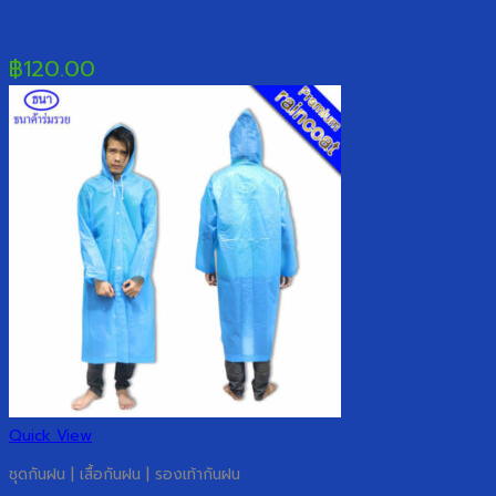
ชุดกันฝน | แบบชุดขี่จักรยานยนต์ ผ้ามุก PVC
฿
120.00
Quick View
ชุดกันฝน | เสื้อกันฝน | รองเท้ากันฝน