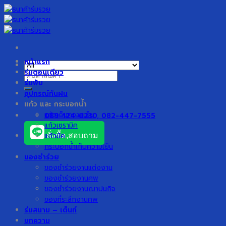
Skip
to
content
หน้าแรก
ร่มตอนเดียว
ค้นหา:
ร่มพับ
อุปกรณ์กันฝน
แก้ว และ กระบอกน้ำ
แก้วเก็บความเย็น
089-124-6230, 082-447-7555
แก้วเซรามิค
แก้วมัค
สั่งซื้อ,สอบถาม
กระบอกน้ำเก็บความเย็น
ของชำร่วย
ของชำร่วยงานแต่งงาน
ของชำร่วยงานศพ
ของชำร่วยงานฌาปนกิจ
ของที่ระลึกงานศพ
ร่มสนาม – เต็นท์
บทความ