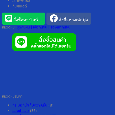
ขนาดฟรีไซส์
กันฝนได้ดี
สั่งซื้อทางไลน์
สั่งซื้อทางเฟสบุ๊ค
หมวดหมู่:
ชุดกันฝน | เสื้อกันฝน | รองเท้ากันฝน
หมวดหมู่สินค้า
กระบอกน้ำเก็บความเย็น
(8)
ของชำร่วย
(37)