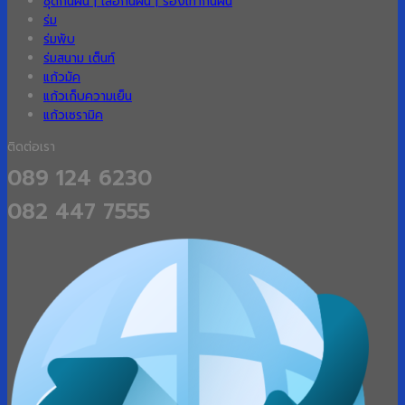
ชุดกันฝน | เสื้อกันฝน | รองเท้ากันฝน
ร่ม
ร่มพับ
ร่มสนาม เต็นท์
แก้วมัค
แก้วเก็บความเย็น
แก้วเซรามิค
ติดต่อเรา
089 124 6230
082 447 7555