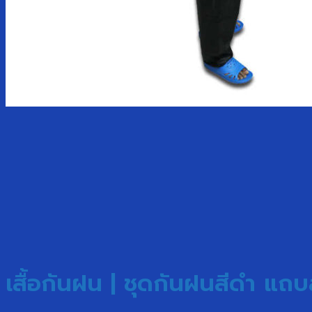
เสื้อกันฝน | ชุดกันฝนสีดำ แถ