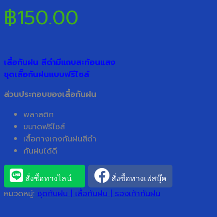
฿
150.00
เสื้อกันฝน สีดำมีแถบสะท้อนแสง
ชุดเสื้อกันฝนแบบฟรีไซส์
ส่วนประกอบของเสื้อกันฝน
พลาสติก
ขนาดฟรีไซส์
เสื้อกางเกงกันฝนสีดำ
กันฝนได้ดี
สั่งซื้อทางไลน์
สั่งซื้อทางเฟสบุ๊ค
หมวดหมู่:
ชุดกันฝน | เสื้อกันฝน | รองเท้ากันฝน