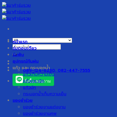
Skip
to
content
หน้าแรก
ค้นหา:
ร่มตอนเดียว
ร่มพับ
อุปกรณ์กันฝน
แก้ว และ กระบอกน้ำ
089-124-6230, 082-447-7555
แก้วเก็บความเย็น
แก้วเซรามิค
สั่งซื้อ,สอบถาม
แก้วมัค
กระบอกน้ำเก็บความเย็น
ของชำร่วย
ของชำร่วยงานแต่งงาน
ของชำร่วยงานศพ