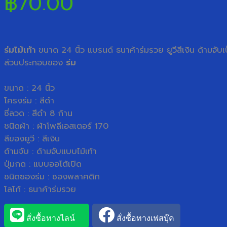
฿
70.00
ร่มไม้เท้า
ขนาด 24 นิ้ว แบรนด์ ธนาค้าร่มรวย ยูวีสีเงิน ด้ามจับเป็นไ
ส่วนประกอบของ
ร่ม
ขนาด : 24 นิ้ว
โครงร่ม : สีดำ
ซี่ลวด : สีดำ 8 ก้าน
ชนิดผ้า : ผ้าโพลีเอสเตอร์ 170
สีของยูวี : สีเงิน
ด้ามจับ : ด้ามจับแบบไม้เท้า
ปุ่มกด : แบบออโต้เปิด
ชนิดซองร่ม : ซองพลาศติก
โลโก้ : ธนาค้าร่มรวย
สั่งซื้อทางไลน์
สั่งซื้อทางเฟสบุ๊ค