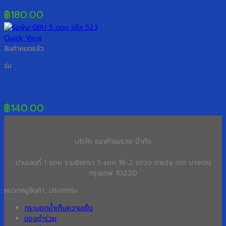
฿
180.00
Quick View
สินค้าหมดแล้ว
ร่ม
ร่มพับ GBU 5 ตอน รหัส 523
฿
140.00
บริษัท ธนาค้าร่มรวย จำกัด
บ้านเลขที่ 1 ซอย รามอินทรา 5 แยก 18-2 แขวง ท่าแร้ง เขต บางเขน
กรุงเทพ 10220
หมวดหมู่สินค้า, ประเภทร่ม
กระบอกน้ำเก็บความเย็น
ของชำร่วย