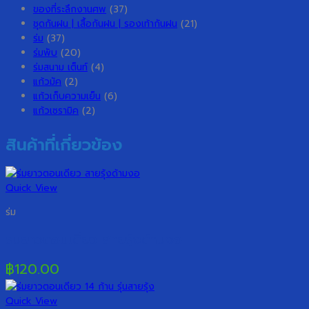
ของที่ระลึกงานศพ
(37)
ชุดกันฝน | เสื้อกันฝน | รองเท้ากันฝน
(21)
ร่ม
(37)
ร่มพับ
(20)
ร่มสนาม เต็นท์
(4)
แก้วมัค
(2)
แก้วเก็บความเย็น
(6)
แก้วเซรามิค
(2)
สินค้าที่เกี่ยวข้อง
Quick View
ร่ม
ร่มยาวตอนเดียว สายรุ้งด้ามงอ
฿
120.00
Quick View