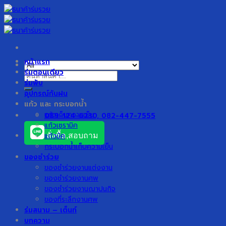
Skip
to
content
หน้าแรก
ร่มตอนเดียว
ค้นหา:
ร่มพับ
อุปกรณ์กันฝน
แก้ว และ กระบอกน้ำ
แก้วเก็บความเย็น
089-124-6230, 082-447-7555
แก้วเซรามิค
แก้วมัค
สั่งซื้อ,สอบถาม
กระบอกน้ำเก็บความเย็น
ของชำร่วย
ของชำร่วยงานแต่งงาน
ของชำร่วยงานศพ
ของชำร่วยงานฌาปนกิจ
ของที่ระลึกงานศพ
ร่มสนาม – เต็นท์
บทความ