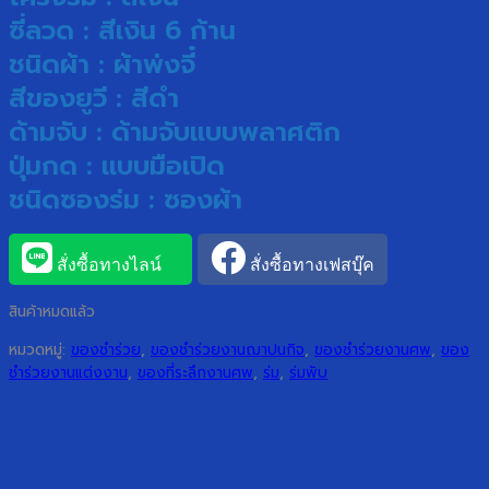
ซี่ลวด : สีเงิน 6 ก้าน
ชนิดผ้า : ผ้าพ่งจี๋
สีของยูวี : สีดำ
ด้ามจับ : ด้ามจับแบบพลาศติก
ปุ่มกด : แบบมือเปิด
ชนิดซองร่ม : ซองผ้า
สั่งซื้อทางไลน์
สั่งซื้อทางเฟสบุ๊ค
สินค้าหมดแล้ว
หมวดหมู่:
ของชำร่วย
,
ของชำร่วยงานฌาปนกิจ
,
ของชำร่วยงานศพ
,
ของ
ชำร่วยงานแต่งงาน
,
ของที่ระลึกงานศพ
,
ร่ม
,
ร่มพับ