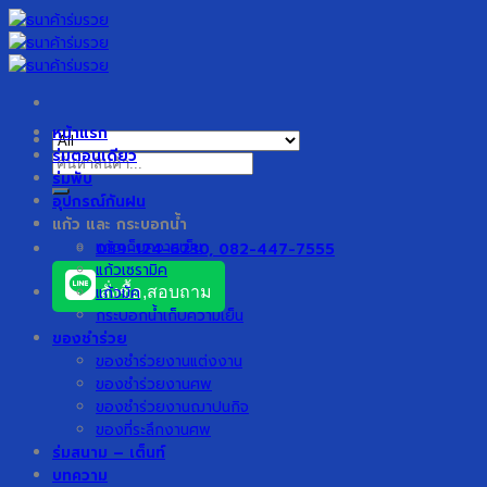
Skip
to
content
หน้าแรก
ร่มตอนเดียว
ค้นหา:
ร่มพับ
อุปกรณ์กันฝน
แก้ว และ กระบอกน้ำ
แก้วเก็บความเย็น
089-124-6230, 082-447-7555
แก้วเซรามิค
แก้วมัค
สั่งซื้อ,สอบถาม
กระบอกน้ำเก็บความเย็น
ของชำร่วย
ของชำร่วยงานแต่งงาน
ของชำร่วยงานศพ
ของชำร่วยงานฌาปนกิจ
ของที่ระลึกงานศพ
ร่มสนาม – เต็นท์
บทความ