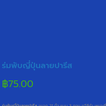
ร่มพับญี่ปุ่นลายปารีส
฿
75.00
ร่มพับญี่ปุ่นลายปารีส
ขนาด 21 นิ้ว แบบ 3 ตอน ยูวีสีดำ เหมา