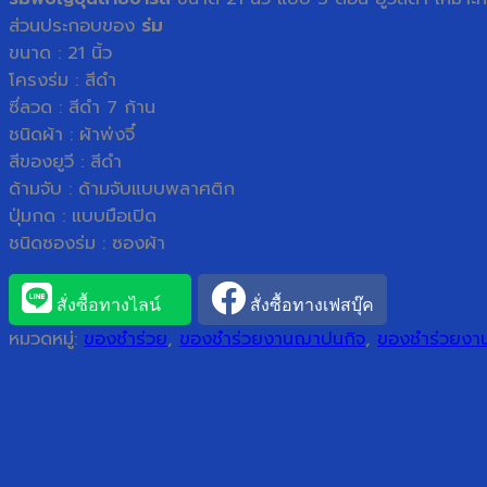
ส่วนประกอบของ
ร่ม
ขนาด : 21 นิ้ว
โครงร่ม : สีดำ
ซี่ลวด : สีดำ 7 ก้าน
ชนิดผ้า : ผ้าพ่งจี๋
สีของยูวี : สีดำ
ด้ามจับ : ด้ามจับแบบพลาศติก
ปุ่มกด : แบบมือเปิด
ชนิดซองร่ม : ซองผ้า
สั่งซื้อทางไลน์
สั่งซื้อทางเฟสบุ๊ค
หมวดหมู่:
ของชำร่วย
,
ของชำร่วยงานฌาปนกิจ
,
ของชำร่วยง