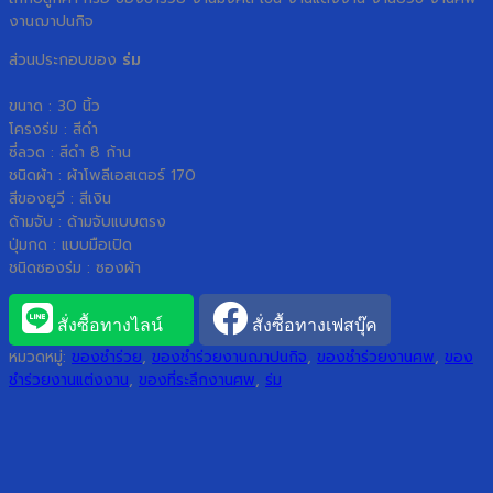
งานฌาปนกิจ
ส่วนประกอบของ
ร่ม
ขนาด : 30 นิ้ว
โครงร่ม : สีดำ
ซี่ลวด : สีดำ 8 ก้าน
ชนิดผ้า : ผ้าโพลีเอสเตอร์ 170
สีของยูวี : สีเงิน
ด้ามจับ : ด้ามจับแบบตรง
ปุ่มกด : แบบมือเปิด
ชนิดซองร่ม : ซองผ้า
สั่งซื้อทางไลน์
สั่งซื้อทางเฟสบุ๊ค
หมวดหมู่:
ของชำร่วย
,
ของชำร่วยงานฌาปนกิจ
,
ของชำร่วยงานศพ
,
ของ
ชำร่วยงานแต่งงาน
,
ของที่ระลึกงานศพ
,
ร่ม