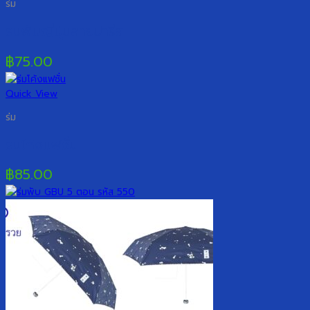
ร่ม
ร่มพับญี่ปุ่นลายปารีส
฿
75.00
Quick View
ร่ม
ร่มโค้งแฟชั่น
฿
85.00