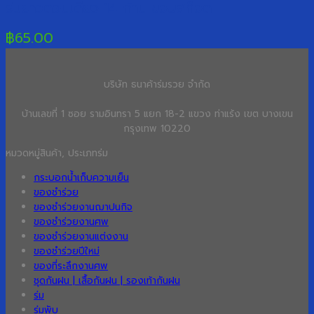
ร่มยาวตอนเดียว 14 ก้าน ขอบสก๊อต
฿
65.00
บริษัท ธนาค้าร่มรวย จำกัด
บ้านเลขที่ 1 ซอย รามอินทรา 5 แยก 18-2 แขวง ท่าแร้ง เขต บางเขน
กรุงเทพ 10220
หมวดหมู่สินค้า, ประเภทร่ม
กระบอกน้ำเก็บความเย็น
ของชำร่วย
ของชำร่วยงานฌาปนกิจ
ของชำร่วยงานศพ
ของชำร่วยงานแต่งงาน
ของชำร่วยปีใหม่
ของที่ระลึกงานศพ
ชุดกันฝน | เสื้อกันฝน | รองเท้ากันฝน
ร่ม
ร่มพับ