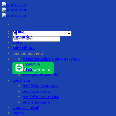
Skip
to
content
หน้าแรก
ร่มตอนเดียว
ค้นหา:
ร่มพับ
อุปกรณ์กันฝน
แก้ว และ กระบอกน้ำ
แก้วเก็บความเย็น
089-124-6230, 082-447-7555
แก้วเซรามิค
แก้วมัค
สั่งซื้อ,สอบถาม
กระบอกน้ำเก็บความเย็น
ของชำร่วย
ของชำร่วยงานแต่งงาน
ของชำร่วยงานศพ
ของชำร่วยงานฌาปนกิจ
ของที่ระลึกงานศพ
ร่มสนาม – เต็นท์
บทความ