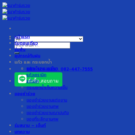
Skip
to
content
หน้าแรก
ร่มตอนเดียว
ค้นหา:
ร่มพับ
อุปกรณ์กันฝน
แก้ว และ กระบอกน้ำ
แก้วเก็บความเย็น
089-124-6230, 082-447-7555
แก้วเซรามิค
แก้วมัค
สั่งซื้อ,สอบถาม
กระบอกน้ำเก็บความเย็น
ของชำร่วย
ของชำร่วยงานแต่งงาน
ของชำร่วยงานศพ
ของชำร่วยงานฌาปนกิจ
ของที่ระลึกงานศพ
ร่มสนาม – เต็นท์
บทความ