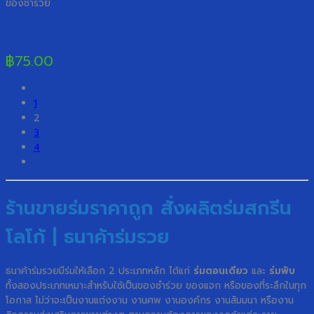
ของชำร่วย
ร่มพับญี่ปุ่นลายปารีส
฿
75.00
1
2
3
4
ร้านขายร่มราคาถูก สั่งผลิตร่มสกรีน
โลโก้ | ธนาค้าร่มรวย
ธนาค้าร่มรวยมีร่มให้เลือก 2 ประเภทหลัก ได้แก่
ร่มตอนเดียว
และ
ร่มพับ
ทั้งสองประเภทเหมาะสำหรับใช้เป็นของชำร่วย ของแจก หรือของที่ระลึกในทุก
โอกาส ไม่ว่าจะเป็นงานแต่งงาน งานศพ งานองค์กร งานสัมมนา หรืองาน