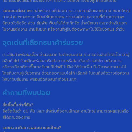
กิจกรรมส่งเสริมการขายต่างๆ ตามความต้องการของลูกค้าแต่ละราย
ร่มตอนเดียว
เหมาะสำหรับงานที่ต้องการความคลาสสิกและทนทาน ขนาดใหญ่
กางง่าย พกสะดวก นิยมใช้ในงานศพ งานองค์กร และงานที่ต้องการภาพ
ลักษณ์จริงจัง ส่วน
ร่มพับ
พับเก็บได้กะทัดรัด น้ำหนักเบา เหมาะสำหรับแจก
ในงานแต่งงาน งานสัมมนา หรืองานที่ผู้รับต้องพกพาไปใช้ในชีวิตประจำวัน
จุดเด่นที่เลือกธนาค้าร่มรวย
เรามีสินค้าพร้อมสต็อกจำนวนมาก ไม่ต้องรอนาน สามารถรับสินค้าได้เร็วกว่าผู้
ผลิตทั่วไป รับผลิตพร้อมสกรีนข้อความหรือโลโก้บนตัวร่มได้ตามต้องการ
หรือจะเลือกติดสติ๊กเกอร์แทนก็ได้
ฟรี
ไม่มีค่าใช้จ่ายเพิ่ม มีบริการออกแบบให้
โดยทีมงานผู้เชี่ยวชาญ ตั้งแต่ออกแบบโลโก้ เลือกสี ไปจนถึงจัดวางข้อความ
ให้เข้ากับธีมงาน พร้อมจัดส่งสินค้าทั่วประเทศ
คำถามที่พบบ่อย
สั่งซื้อขั้นต่ำกี่คัน?
สั่งซื้อขั้นต่ำ 60 คัน เหมาะสำหรับทั้งงานเล็กและงานใหญ่ สามารถผสมรุ่นหรือ
สีได้ตามต้องการ
ระยะเวลาในการผลิตนานแค่ไหน?