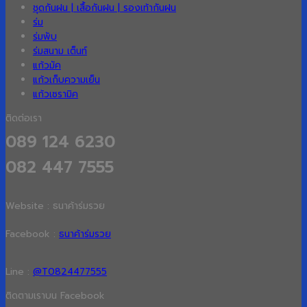
ชุดกันฝน | เสื้อกันฝน | รองเท้ากันฝน
ร่ม
ร่มพับ
ร่มสนาม เต็นท์
แก้วมัค
แก้วเก็บความเย็น
แก้วเซรามิค
ติดต่อเรา
089 124 6230
082 447 7555
Website : ธนาค้าร่มรวย
Facebook :
ธนาค้าร่มรวย
Line :
@T0824477555
ติดตามเราบน Facebook