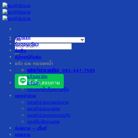
Skip
to
content
หน้าแรก
ร่มตอนเดียว
ค้นหา:
ร่มพับ
อุปกรณ์กันฝน
แก้ว และ กระบอกน้ำ
แก้วเก็บความเย็น
089-124-6230, 082-447-7555
แก้วเซรามิค
แก้วมัค
สั่งซื้อ,สอบถาม
กระบอกน้ำเก็บความเย็น
ของชำร่วย
ของชำร่วยงานแต่งงาน
ของชำร่วยงานศพ
ของชำร่วยงานฌาปนกิจ
ของที่ระลึกงานศพ
ร่มสนาม – เต็นท์
บทความ